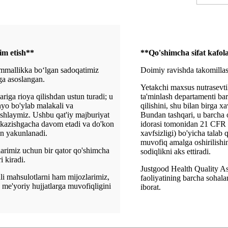
im etish**
**Qo'shimcha sifat kafola
ammallikka bo‘lgan sadoqatimiz
Doimiy ravishda takomillas
ga asoslangan.
Yetakchi maxsus nutrasevtik
riga rioya qilishdan ustun turadi; u
ta'minlash departamenti barc
nyo bo'ylab malakali va
qilishini, shu bilan birga x
oshlaymiz. Ushbu qat'iy majburiyat
Bundan tashqari, u barcha 
o'tkazishgacha davom etadi va do'kon
idorasi tomonidan 21 CFR 
an yakunlanadi.
xavfsizligi) bo'yicha talab
muvofiq amalga oshirilishi
larimiz uchun bir qator qo'shimcha
sodiqlikni aks ettiradi.
i kiradi.
Justgood Health Quality As
i mahsulotlarni ham mijozlarimiz,
faoliyatining barcha sohal
 me'yoriy hujjatlarga muvofiqligini
iborat.