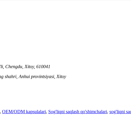
'li, Chengdu, Xitoy, 610041
g shahri, Anhui provintsiyasi, Xitoy
,
OEM/ODM kapsulalari
,
Sog'liqni saqlash qo'shimchalari
,
sog'liqni sa