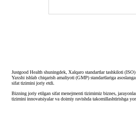
Justgood Health shuningdek, Xalqaro standartlar tashkiloti (ISO) 
Yaxshi ishlab chiqarish amaliyoti (GMP) standartlariga asoslanga
sifat tizimini joriy etdi.
Bizning joriy etilgan sifat menejmenti tizimimiz biznes, jarayonlar,
tizimini innovatsiyalar va doimiy ravishda takomillashtirishga yo