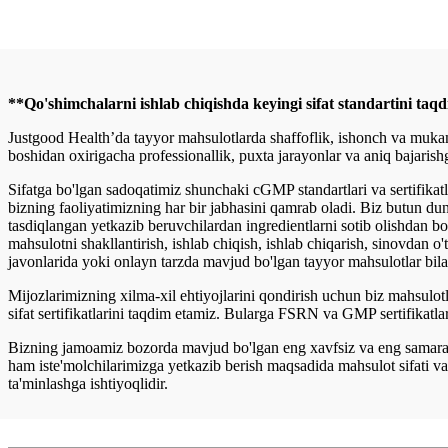
**Qo'shimchalarni ishlab chiqishda keyingi sifat standartini taqd
Justgood Health’da tayyor mahsulotlarda shaffoflik, ishonch va muk
boshidan oxirigacha professionallik, puxta jarayonlar va aniq bajarish
Sifatga bo'lgan sadoqatimiz shunchaki cGMP standartlari va sertifikatla
bizning faoliyatimizning har bir jabhasini qamrab oladi. Biz butun du
tasdiqlangan yetkazib beruvchilardan ingredientlarni sotib olishdan b
mahsulotni shakllantirish, ishlab chiqish, ishlab chiqarish, sinovdan 
javonlarida yoki onlayn tarzda mavjud bo'lgan tayyor mahsulotlar bil
Mijozlarimizning xilma-xil ehtiyojlarini qondirish uchun biz mahsulot
sifat sertifikatlarini taqdim etamiz. Bularga FSRN va GMP sertifikatlar
Bizning jamoamiz bozorda mavjud bo'lgan eng xavfsiz va eng samaral
ham iste'molchilarimizga yetkazib berish maqsadida mahsulot sifati va
ta'minlashga ishtiyoqlidir.