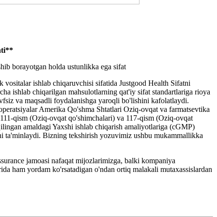
ti**
hib borayotgan holda ustunlikka ega sifat
 vositalar ishlab chiqaruvchisi sifatida Justgood Health Sifatni
ha ishlab chiqarilgan mahsulotlarning qat'iy sifat standartlariga rioya
avfsiz va maqsadli foydalanishga yaroqli bo'lishini kafolatlaydi.
operatsiyalar Amerika Qo'shma Shtatlari Oziq-ovqat va farmatsevtika
111-qism (Oziq-ovqat qo'shimchalari) va 117-qism (Oziq-ovqat
 qilingan amaldagi Yaxshi ishlab chiqarish amaliyotlariga (cGMP)
ni ta'minlaydi. Bizning tekshirish yozuvimiz ushbu mukammallikka
surance jamoasi nafaqat mijozlarimizga, balki kompaniya
arida ham yordam ko'rsatadigan o'ndan ortiq malakali mutaxassislardan