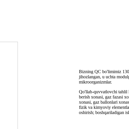
Bizning QC bo'limimiz 130 d
jihozlangan, u uchta modulg
mikroorganizmlar.
Qo'llab-quvvatlovchi tahlil 
berish xonasi, gaz fazasi x
xonasi, gaz ballonlari xona
fizik va kimyoviy elementla
oshirish; boshqariladigan is