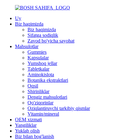
Uy
Biz haqimizda
Biz haqimizda
Sifatga sodiqlik
Zavod bo'yicha sayohat
Mahsulotlar
Gummies
Kapsulalar
Yumshoq jellar
Tabletkalar
Aminokislota
Botanika ekstraktlari
Oqsil
Shirinliklar
Dengiz mahsulotlari
Qo'ziqorinlar
Oziqlantiruvchi tarkibiy qismlar
Vitamin/mineral
OEM xizmati
Yangiliklar
Yuklab olish
Biz bilan bog'lanish