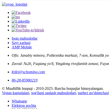
Issiq mahsulotlar
Sayt xaritasi
AMP Mobile
Ofis: Janubiy minora, Politexnika markazi, 7-son, Konsullik yo
Zavod: №26, Fuqiang yo'li, Yingdong rivojlanish zonasi, Fuyan
feifei@scboming.com
86-28-85980219
© Mualliflik huquqi - 2010-2025: Barcha huquqlar himoyalangan.
Vegan kapsulalari
,
sog'liqni saqlash mahsulotlari
,
parhez qo'shimchasi
Whatsapp
Elektron pochta