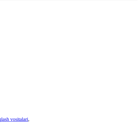
qlash vositalari
,