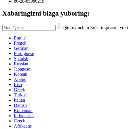
86-28-85980219
Xabaringizni bizga yuboring:
Qidiruv uchun Enter tugmasini yoki
English
French
German
Portuguese
Spanish
Russian
Japanese
Korean
Arabic
Irish
Greek
Turkish
Italian
Danish
Romanian
Indonesian
Czech
Afrikaans