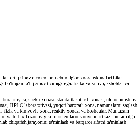
an ortiq sinov elementlari uchun ilg'or sinov uskunalari bilan
a bo'lingan to'liq sinov tizimiga ega: fizika va kimyo, asboblar va
laboratoriyasi, spektr xonasi, standartlashtirish xonasi, oldindan ishlov
onasi, HPLC laboratoriyasi, yuqori haroratli xona, namunalarni saqlash
si, fizik va kimyoviy xona, reaktiv xonasi va boshqalar. Muntazam
rni va turli xil ozuqaviy komponentlarni sinovdan o'tkazishni amalga
hlab chiqarish jarayonini ta'minlash va barqaror sifatni ta'minlash.